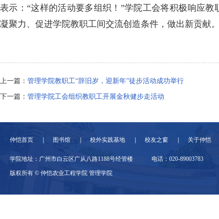
表示：“这样的活动要多组织
！
”学院工会将积极响应教
凝聚力
、
促进学院教职工间交流创造条件
，
做出新贡献
上一篇：
管理学院教职工“辞旧岁，迎新年”徒步活动成功举行
下一篇：
管理学院工会组织教职工开展金秋健步走活动
仲恺首页
图书馆
校外实践基地
校友之窗
关于仲恺
学院地址：广州市白云区广从八路1188号经管楼
电话：020-89003783
版权所有 © 仲恺农业工程学院 管理学院