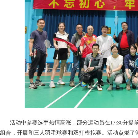
活动中参赛选手热情高涨
，
部分运动员在
17:30
分提
组合
，
开展和三人羽毛球赛和双打模拟赛
。
活动点燃了